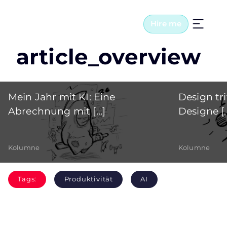
Hire me
article_overview
Mein Jahr mit KI: Eine
Design tri
Abrechnung mit [...]
Designe [..
Kolumne
Kolumne
Tags:
Produktivität
AI