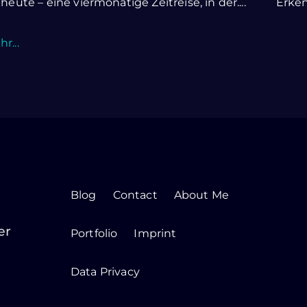
 heute – eine viermonatige Zeitreise, in der....
Erkenn
r...
Blog
Contact
About Me
er
Portfolio
Imprint
Data Privacy