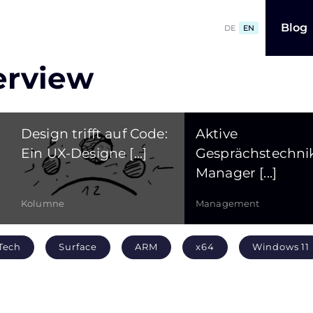
Blog
DE
EN
erview
Design trifft auf Code:
Aktive
Ein UX-Designe [...]
Gesprächstechnik
Manager [...]
Kolumne
Management
Tech
Surface
ARM
x64
Windows 11