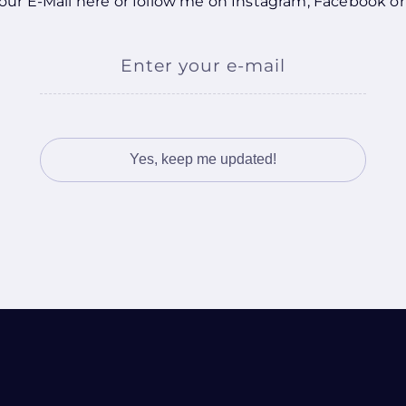
our E-Mail here or follow me on
Instagram
,
Facebook
o
Enter your e-mail