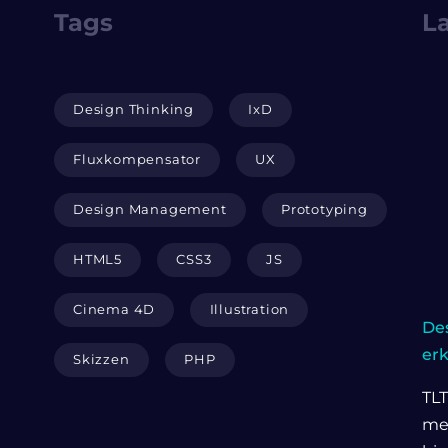
Tags
La
Design Thinking
IxD
Fluxkompensator
UX
Design Management
Prototyping
HTML5
CSS3
JS
Cinema 4D
Illustration
Des
er
Skizzen
PHP
TLT
me