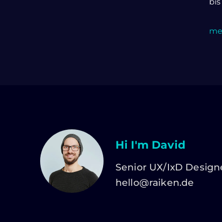
bis
meh
Hi I'm David
Senior UX/IxD Design
hello@raiken.de