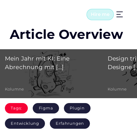
Hire me
Article Overview
Mein Jahr mit KI: Eine
Design tri
Abrechnung mit [...]
Designe [..
Kolumne
Kolumne
Tags:
Figma
Plugin
Entwicklung
Erfahrungen