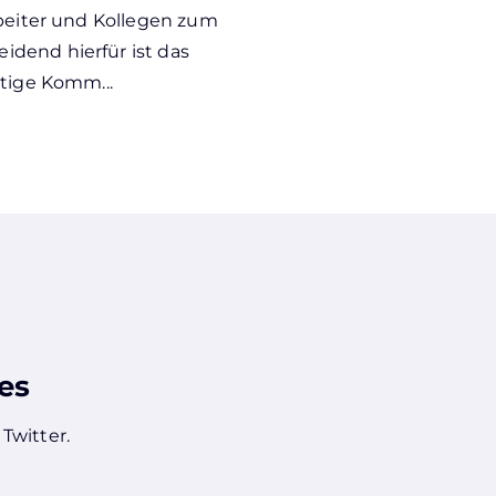
rbeiter und Kollegen zum
dend hierfür ist das
htige Komm...
es
r
Twitter
.