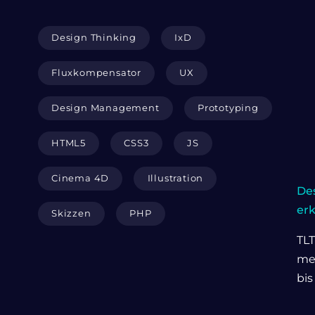
Design Thinking
IxD
Fluxkompensator
UX
Design Management
Prototyping
HTML5
CSS3
JS
Cinema 4D
Illustration
Des
er
Skizzen
PHP
TLT
me
bis