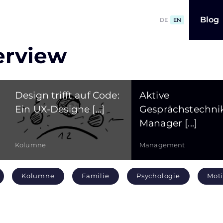
Blog
DE
EN
erview
Design trifft auf Code:
Aktive
Ein UX-Designe [...]
Gesprächstechnik
Manager [...]
Kolumne
Management
Kolumne
Familie
Psychologie
Moti