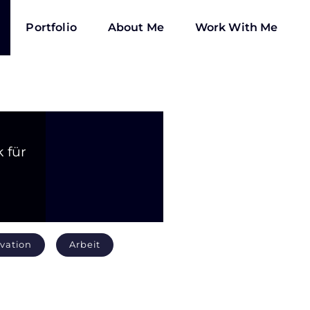
Portfolio
About Me
Work With Me
 für
vation
Arbeit