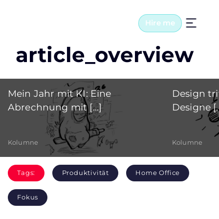
Hire me
article_overview
Mein Jahr mit KI: Eine
Design tri
Abrechnung mit [...]
Designe [..
Kolumne
Kolumne
Tags:
Produktivität
Home Office
Fokus