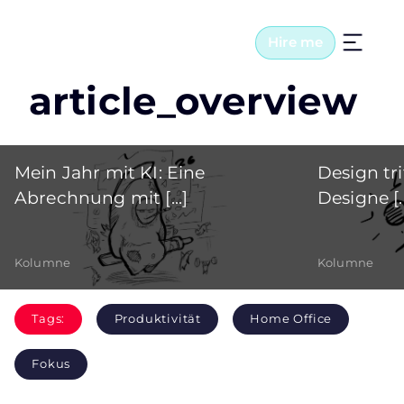
Hire me
article_overview
Mein Jahr mit KI: Eine
Design tri
Abrechnung mit [...]
Designe [..
Kolumne
Kolumne
Tags:
Produktivität
Home Office
Fokus