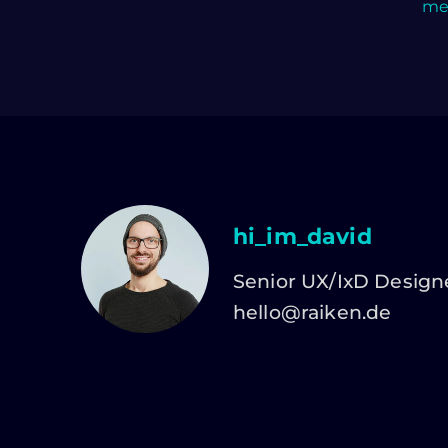
meh
hi_im_david
Senior UX/IxD Design
hello@raiken.de