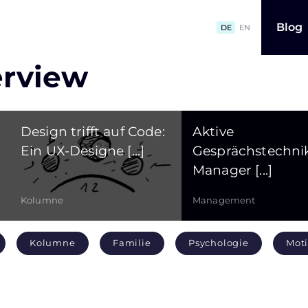
Blog
DE
EN
erview
Design trifft auf Code:
Aktive
Ein UX-Designe [...]
Gesprächstechnik
Manager [...]
Kolumne
Management
Kolumne
Familie
Psychologie
Moti