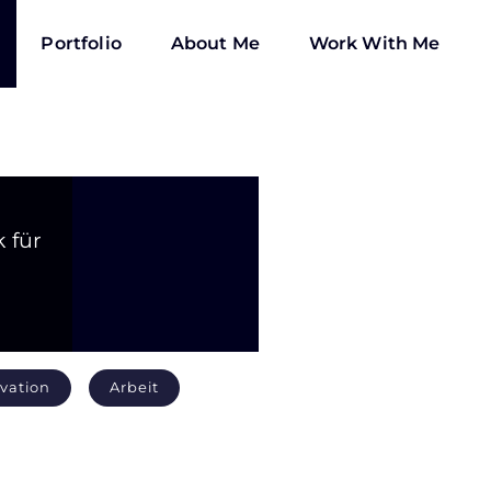
Portfolio
About Me
Work With Me
 für
vation
Arbeit