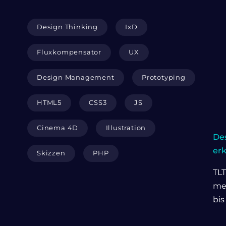
Design Thinking
IxD
Fluxkompensator
UX
Design Management
Prototyping
HTML5
CSS3
JS
Cinema 4D
Illustration
Des
er
Skizzen
PHP
TLT
me
bis