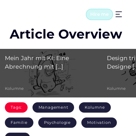
Hire me
Article Overview
Mein Jahr mit KI: Eine
Design tri
Abrechnung mit [...]
Designe [..
Kolumne
Kolumne
Tags:
Management
Kolumne
Familie
Psychologie
Motivation