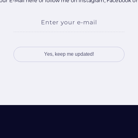
our E-Mail here or follow me on
Instagram
,
Facebook
o
Enter your e-mail