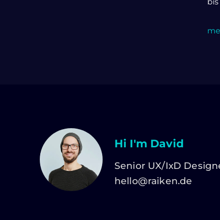
bis
meh
Hi I'm David
Senior UX/IxD Design
hello@raiken.de