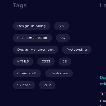
Tags
La
Design Thinking
IxD
Fluxkompensator
UX
Design Management
Prototyping
HTML5
CSS3
JS
Cinema 4D
Illustration
Des
er
Skizzen
PHP
TLT
me