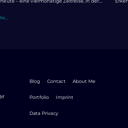
 heute – eine viermonatige Zeitreise, in der....
Erkenn
r...
Blog
Contact
About Me
er
Portfolio
Imprint
Data Privacy