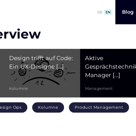
Blog
DE
EN
erview
Design trifft auf Code:
Aktive
Ein UX-Designe [...]
Gesprächstechnik
Manager [...]
Kolumne
Management
esign Ops
Kolumne
Product Management