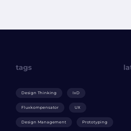
tags
la
Design Thinking
IxD
Fluxkompensator
UX
Design Management
Prototyping