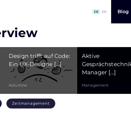
Blog
DE
EN
erview
Design trifft auf Code:
Aktive
Ein UX-Designe [...]
Gesprächstechnik
Manager [...]
Kolumne
Management
Zeitmanagement