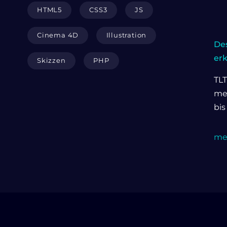
HTML5
CSS3
JS
Cinema 4D
Illustration
Des
er
Skizzen
PHP
TLT
me
bis
meh