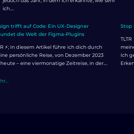
jedoch das Jahr, in dem ich erkannte, wie sehr
ich....
ign trifft auf Code: Ein UX-Designer
Stop 
kundet die Welt der Figma-Plugins
TLTR 
R ⚡; In diesem Artikel führe ich dich durch
meine
ine persönliche Reise, von Dezember 2023
Ich g
 heute – eine viermonatige Zeitreise, in der....
Erkenn
r...