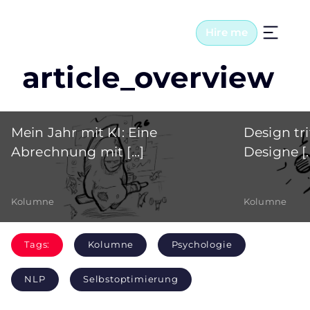
Hire me
article_overview
Mein Jahr mit KI: Eine
Design tri
Abrechnung mit [...]
Designe [..
Kolumne
Kolumne
Tags:
Kolumne
Psychologie
NLP
Selbstoptimierung