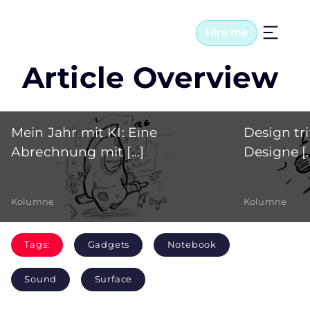
Hire me
Article Overview
Mein Jahr mit KI: Eine
Design tri
Abrechnung mit [...]
Designe [..
Kolumne
Kolumne
Tags:
Gadgets
Notebook
Sound
Surface