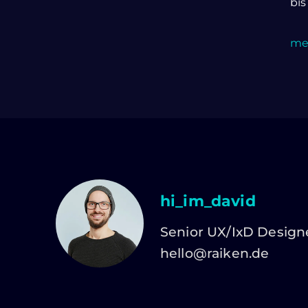
bis
meh
hi_im_david
Senior UX/IxD Design
hello@raiken.de