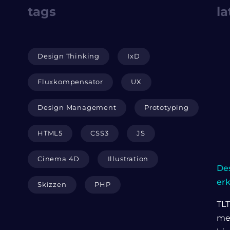
tags
la
Design Thinking
IxD
Fluxkompensator
UX
Design Management
Prototyping
HTML5
CSS3
JS
Cinema 4D
Illustration
Des
er
Skizzen
PHP
TLT
me