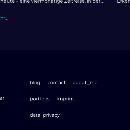
 heute – eine viermonatige Zeitreise, in der....
Erkenn
r...
blog
contact
about_me
er
portfolio
imprint
data_privacy