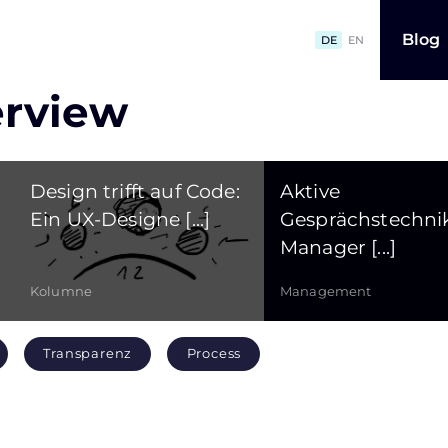
Blog
DE
EN
erview
Design trifft auf Code:
Aktive
Ein UX-Designe [...]
Gesprächstechnik
Manager [...]
Kolumne
Management
Transparenz
Process