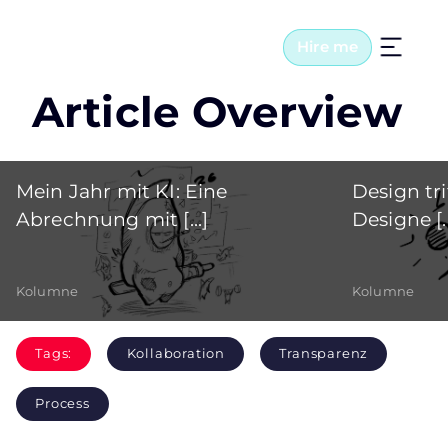
Hire me
Article Overview
Mein Jahr mit KI: Eine
Design tri
Abrechnung mit [...]
Designe [..
Kolumne
Kolumne
Tags:
Kollaboration
Transparenz
Process