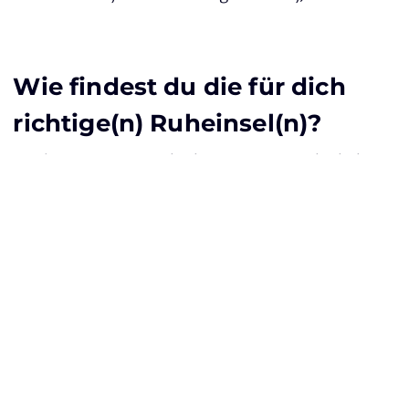
Wie findest du die für dich
richtige(n) Ruheinsel(n)?
Am besten notierst du dir wann genau du dich am
entspanntesten fühlst und wann du in der Lage
bist den Alltag fallen zu lassen, das sind dann
deine Ruheinseln. Dabei kann es die
morgendliche Tasse Kaffee sein oder auch ein
schöner Spaziergang. Es liegt ganz bei dir und
deiner persönlichen Empfindung. Zur Inspiration
findest du im Anschluss ein paar meiner