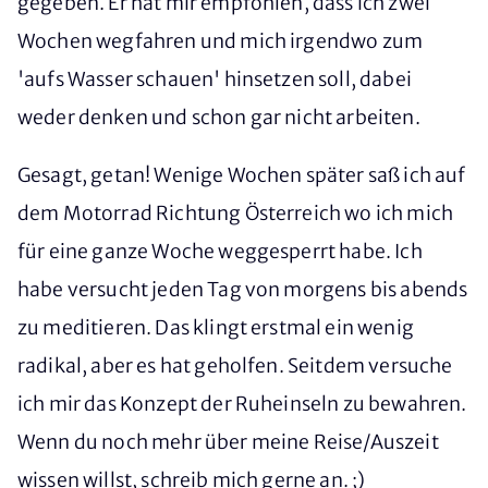
gegeben. Er hat mir empfohlen, dass ich zwei
Wochen wegfahren und mich irgendwo zum
'aufs Wasser schauen' hinsetzen soll, dabei
weder denken und schon gar nicht arbeiten.
Gesagt, getan! Wenige Wochen später saß ich auf
dem Motorrad Richtung Österreich wo ich mich
für eine ganze Woche weggesperrt habe. Ich
habe versucht jeden Tag von morgens bis abends
zu meditieren. Das klingt erstmal ein wenig
radikal, aber es hat geholfen. Seitdem versuche
ich mir das Konzept der Ruheinseln zu bewahren.
Wenn du noch mehr über meine Reise/Auszeit
wissen willst, schreib mich gerne an. ;)